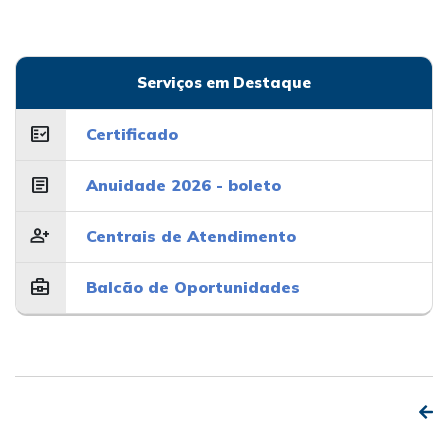
Serviços em Destaque
fact_check
Certificado
article
Anuidade 2026 - boleto
person_add
Centrais de Atendimento
business_center
Balcão de Oportunidades