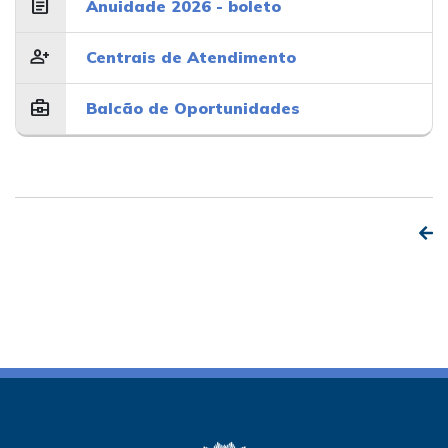
article
Anuidade 2026 - boleto
person_add
Centrais de Atendimento
business_center
Balcão de Oportunidades