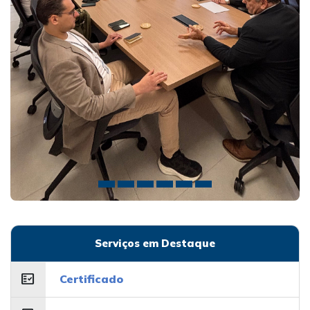
PREV
NEXT
Serviços em Destaque
fact_check
Certificado