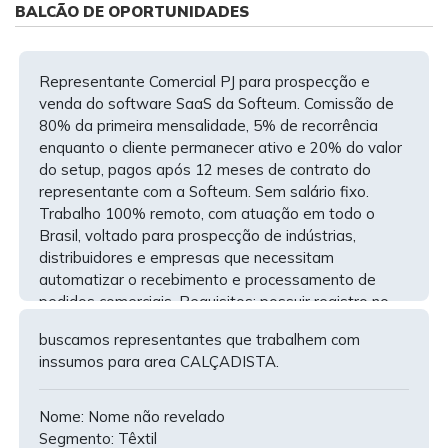
BALCÃO DE OPORTUNIDADES
Representante Comercial PJ para prospecção e
venda do software SaaS da Softeum. Comissão de
80% da primeira mensalidade, 5% de recorrência
enquanto o cliente permanecer ativo e 20% do valor
do setup, pagos após 12 meses de contrato do
representante com a Softeum. Sem salário fixo.
Trabalho 100% remoto, com atuação em todo o
Brasil, voltado para prospecção de indústrias,
distribuidores e empresas que necessitam
automatizar o recebimento e processamento de
pedidos comerciais. Requisitos: possuir registro no
CORE, CNPJ ativo, notebook e celular próprio,
buscamos representantes que trabalhem com
experiência em vendas B2B e perfil comercial
inssumos para area CALÇADISTA.
consultivo.
Nome: Nome não revelado
Nome: Softeum Sistemas Inteligentes LTDA
Segmento: Têxtil
Segmento: Software