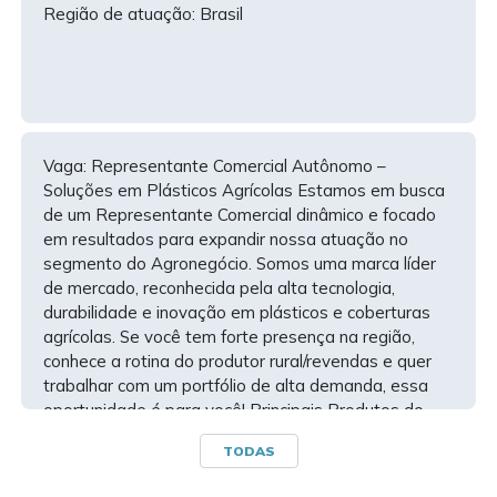
Região de atuação: Brasil
Região de atuação: Todo o Brasil (Home Office /
Remoto)
Vaga: Representante Comercial Autônomo –
Soluções em Plásticos Agrícolas Estamos em busca
de um Representante Comercial dinâmico e focado
em resultados para expandir nossa atuação no
segmento do Agronegócio. Somos uma marca líder
de mercado, reconhecida pela alta tecnologia,
durabilidade e inovação em plásticos e coberturas
agrícolas. Se você tem forte presença na região,
conhece a rotina do produtor rural/revendas e quer
trabalhar com um portfólio de alta demanda, essa
oportunidade é para você! Principais Produtos do
Portfólio Proteção e Armazenamento: Lonas para
TODAS
silagem e silo bolsa. Cultivo Protegido: Mulching e
filmes agrícolas. Irrigação e Manejo: Mangueiras por