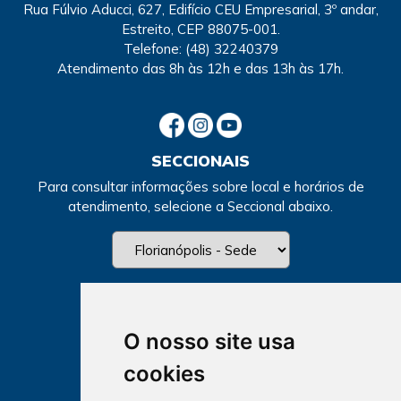
Rua Fúlvio Aducci, 627, Edifício CEU Empresarial, 3º andar,
Nome: Nome não revelado
Estreito, CEP 88075-001.
Segmento: Agricultura
Telefone:
(48) 32240379
Região de atuação: Todo o estado
Atendimento
das 8h às 12h e das 13h às 17h.
SECCIONAIS
Para consultar informações sobre local e horários de
atendimento, selecione a Seccional abaixo.
O nosso site usa
cookies