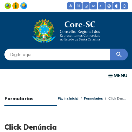
accessible
map
admin_panel_settings
text_increase
text_decrease
hdr_auto
contrast
circle
search
MENU
Formulários
Página Inicial
Formulários
Click Denúncia
Click Denúncia