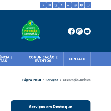
accessible
map
admin_panel_settings
text_increase
text_decrease
hdr_auto
contrast
circle
NCIA E
COMUNICAÇÃO E
CONTATO
NTAS
EVENTOS
Página Inicial
Serviços
Orientação Jurídica
Serviços em Destaque