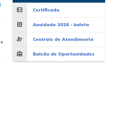
fact_check
Certificado
article
Anuidade 2026 - boleto
person_add
Centrais de Atendimento
 e
business_center
Balcão de Oportunidades
.