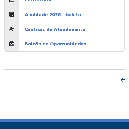
article
Anuidade 2026 - boleto
person_add
Centrais de Atendimento
business_center
Balcão de Oportunidades