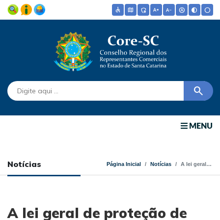
accessible
map
admin_panel_settings
text_increase
text_decrease
hdr_auto
contrast
circle
search
MENU
Notícias
Página Inicial
Notícias
A lei geral de proteção de dados estabelece regras sobre o uso das informações pessoais dos brasileiros
A lei geral de proteção de