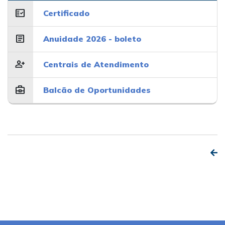
fact_check
Certificado
article
Anuidade 2026 - boleto
person_add
Centrais de Atendimento
business_center
Balcão de Oportunidades