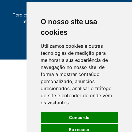
SECCIONAIS
Para consultar informações sobre local e horários de
O nosso site usa
atendimento, selecione a Seccional abaixo.
cookies
Utilizamos cookies e outras
tecnologias de medição para
melhorar a sua experiência de
navegação no nosso site, de
forma a mostrar conteúdo
personalizado, anúncios
direcionados, analisar o tráfego
do site e entender de onde vêm
os visitantes.
Concordo
Eu recuso