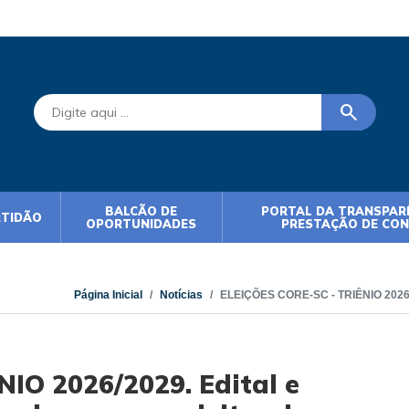
search
BALCÃO DE
PORTAL DA TRANSPARÊ
RTIDÃO
OPORTUNIDADES
PRESTAÇÃO DE CO
Página Inicial
Notícias
ELEIÇÕES CORE-SC - TRIÊNIO 2026/2
IO 2026/2029. Edital e