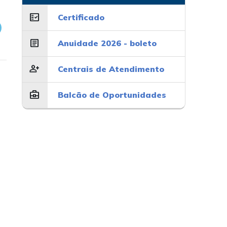
fact_check
Certificado
article
Anuidade 2026 - boleto
person_add
Centrais de Atendimento
business_center
Balcão de Oportunidades