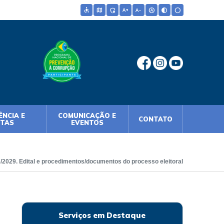
accessible
map
admin_panel_settings
text_increase
text_decrease
hdr_auto
contrast
circle
NCIA E
COMUNICAÇÃO E
CONTATO
NTAS
EVENTOS
029. Edital e procedimentos/documentos do processo eleitoral
Serviços em Destaque