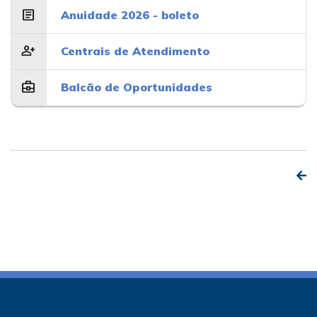
article
Anuidade 2026 - boleto
person_add
Centrais de Atendimento
business_center
Balcão de Oportunidades