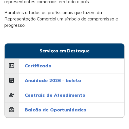
representantes comerciais em todo o país.
Parabéns a todos os profissionais que fazem da
Representação Comercial um símbolo de compromisso e
progresso.
Serviços em Destaque
fact_check
Certificado
article
Anuidade 2026 - boleto
person_add
Centrais de Atendimento
business_center
Balcão de Oportunidades