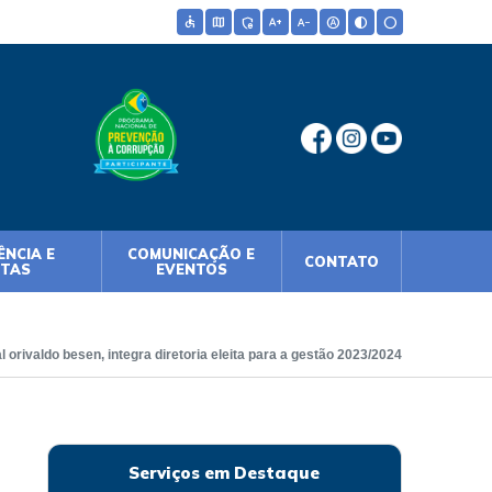
accessible
map
admin_panel_settings
text_increase
text_decrease
hdr_auto
contrast
circle
NCIA E
COMUNICAÇÃO E
CONTATO
NTAS
EVENTOS
 orivaldo besen, integra diretoria eleita para a gestão 2023/2024
Serviços em Destaque