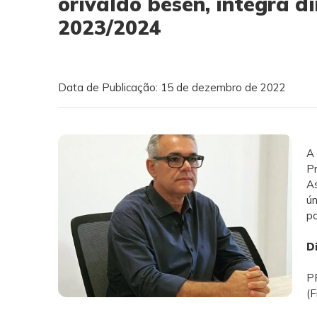
orivaldo besen, integra di
2023/2024
Data de Publicação: 15 de dezembro de 2022
A 
Pr
As
ún
po
D
PR
(F