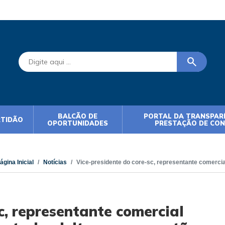
search
BALCÃO DE
PORTAL DA TRANSPARÊ
RTIDÃO
OPORTUNIDADES
PRESTAÇÃO DE CO
ágina Inicial
Notícias
Vice-presidente do core-sc, representante comercial
c, representante comercial