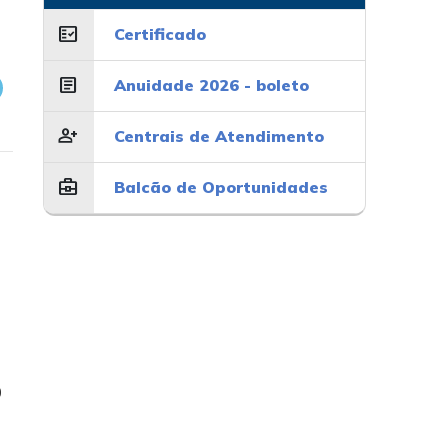
fact_check
Certificado
article
Anuidade 2026 - boleto
person_add
Centrais de Atendimento
business_center
Balcão de Oportunidades
0