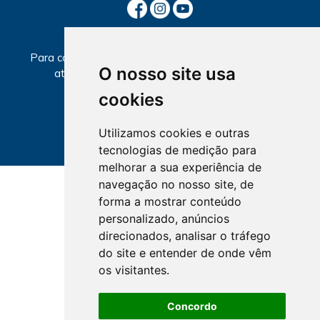
SECCIONAIS
Para consultar informações sobre local e horários de
O nosso site usa
atendimento, selecione a Seccional abaixo.
cookies
Utilizamos cookies e outras
tecnologias de medição para
melhorar a sua experiência de
navegação no nosso site, de
forma a mostrar conteúdo
personalizado, anúncios
direcionados, analisar o tráfego
do site e entender de onde vêm
os visitantes.
Concordo