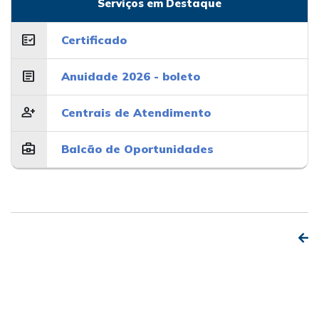
Serviços em Destaque
fact_check
Certificado
article
Anuidade 2026 - boleto
person_add
Centrais de Atendimento
business_center
Balcão de Oportunidades