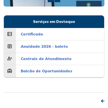
PREV
NEXT
Serviços em Destaque
fact_check
Certificado
article
Anuidade 2026 - boleto
person_add
Centrais de Atendimento
business_center
Balcão de Oportunidades