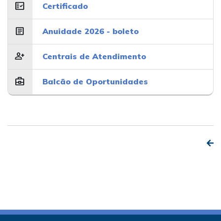
fact_check
Certificado
article
Anuidade 2026 - boleto
person_add
Centrais de Atendimento
business_center
Balcão de Oportunidades