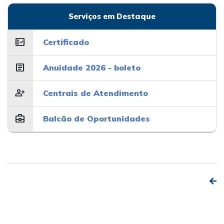
Serviços em Destaque
fact_check
Certificado
article
Anuidade 2026 - boleto
person_add
Centrais de Atendimento
business_center
Balcão de Oportunidades