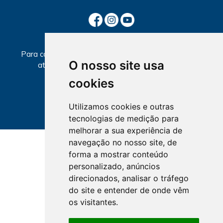
SECCIONAIS
Para consultar informações sobre local e horários de
O nosso site usa
atendimento, selecione a Seccional abaixo.
cookies
Utilizamos cookies e outras
tecnologias de medição para
melhorar a sua experiência de
navegação no nosso site, de
forma a mostrar conteúdo
personalizado, anúncios
direcionados, analisar o tráfego
do site e entender de onde vêm
os visitantes.