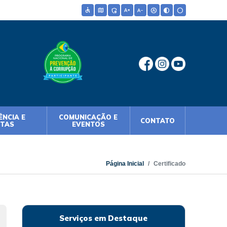
accessible
map
admin_panel_settings
text_increase
text_decrease
hdr_auto
contrast
circle
NCIA E
COMUNICAÇÃO E
CONTATO
NTAS
EVENTOS
Página Inicial
Certificado
Serviços em Destaque