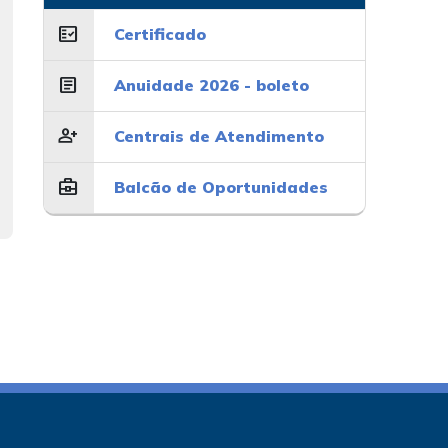
fact_check
Certificado
article
Anuidade 2026 - boleto
person_add
Centrais de Atendimento
business_center
Balcão de Oportunidades