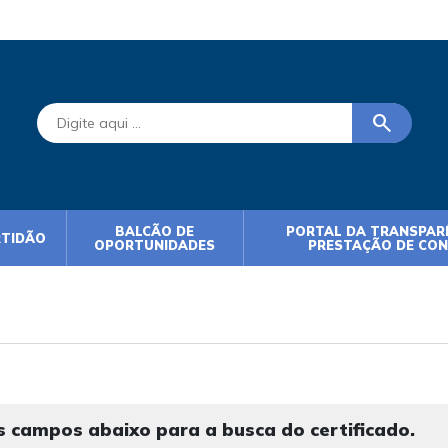
search
BALCÃO DE
PORTAL DA TRANSPARÊ
RTIDÃO
OPORTUNIDADES
PRESTAÇÃO DE CO
 campos abaixo para a busca do certificado.