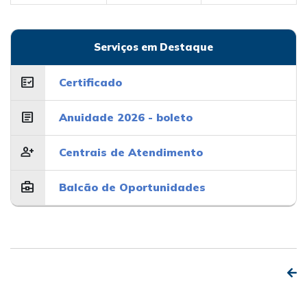
Serviços em Destaque
fact_check
Certificado
article
Anuidade 2026 - boleto
person_add
Centrais de Atendimento
business_center
Balcão de Oportunidades