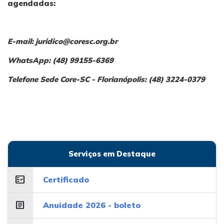
agendadas:
E-mail:
juridico@coresc.org.br
WhatsApp: (48) 99155-6369
Telefone Sede Core-SC - Florianópolis: (48) 3224-0379
Serviços em Destaque
fact_check
Certificado
article
Anuidade 2026 - boleto