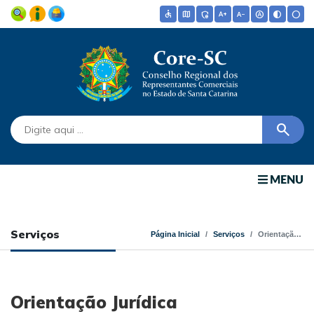
accessible
map
admin_panel_settings
text_increase
text_decrease
hdr_auto
contrast
circle
search
MENU
Serviços
Página Inicial
Serviços
Orientação Jurídica
Orientação Jurídica