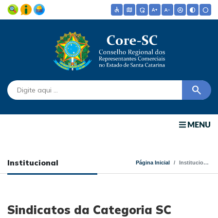
accessible
map
admin_panel_settings
text_increase
text_decrease
hdr_auto
contrast
circle
search
MENU
Institucional
Página Inicial
Institucional
Sindicatos da Categoria SC