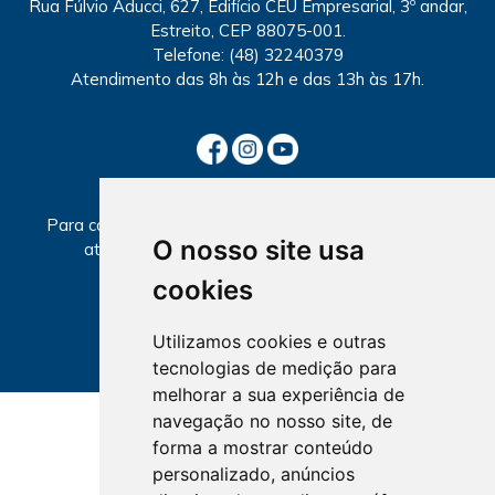
Rua Fúlvio Aducci, 627, Edifício CEU Empresarial, 3º andar,
Estreito, CEP 88075-001.
Telefone:
(48) 32240379
Atendimento
das 8h às 12h e das 13h às 17h.
SECCIONAIS
Para consultar informações sobre local e horários de
O nosso site usa
atendimento, selecione a Seccional abaixo.
cookies
Utilizamos cookies e outras
tecnologias de medição para
melhorar a sua experiência de
navegação no nosso site, de
forma a mostrar conteúdo
personalizado, anúncios