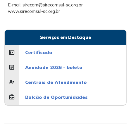
E-mail:
sirecom@sirecomsul-sc.org.br
www.sirecomsul-sc.org.br
Serviços em Destaque
fact_check
Certificado
article
Anuidade 2026 - boleto
person_add
Centrais de Atendimento
business_center
Balcão de Oportunidades