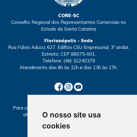
CORE-SC
Conselho Regional dos Representantes Comerciais no
Estado de Santa Catarina
Florianópolis - Sede
Rua Fúlvio Aducci, 627, Edifício CEU Empresarial, 3º andar,
Estreito, CEP 88075-001.
Telefone:
(48) 32240379
Atendimento
das 8h às 12h e das 13h às 17h.
SECCIONAIS
Para consultar informações sobre local e horários de
O nosso site usa
atendimento, selecione a Seccional abaixo.
cookies