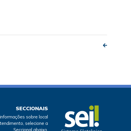
SECCIONAIS
 informações sobre local
atendimento, selecione a
Seccional abaixo.