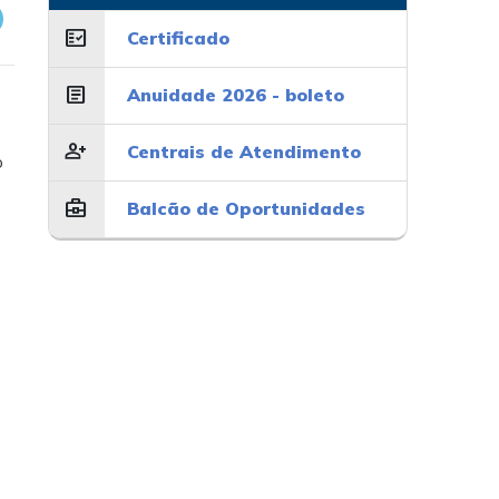
fact_check
Certificado
article
Anuidade 2026 - boleto
o
person_add
Centrais de Atendimento
o
business_center
Balcão de Oportunidades