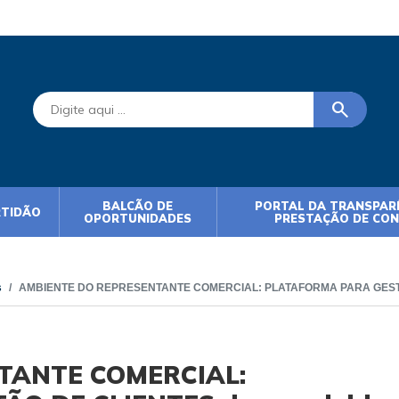
search
BALCÃO DE
PORTAL DA TRANSPARÊ
RTIDÃO
OPORTUNIDADES
PRESTAÇÃO DE CO
s
AMBIENTE DO REPRESENTANTE COMERCIAL: PLATAFORMA PARA GESTÃO D
TANTE COMERCIAL: