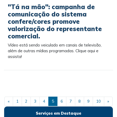
"Tá na mão": campanha de
comunicação do sistema
confere/cores promove
valorização do representante
comercial.
Vídeo está sendo veiculado em canais de televisão,
além de outras mídias programadas. Clique aqui e
assista!
Previous
Nex
«
1
2
3
4
5
6
7
8
9
10
»
Serviços em Destaque