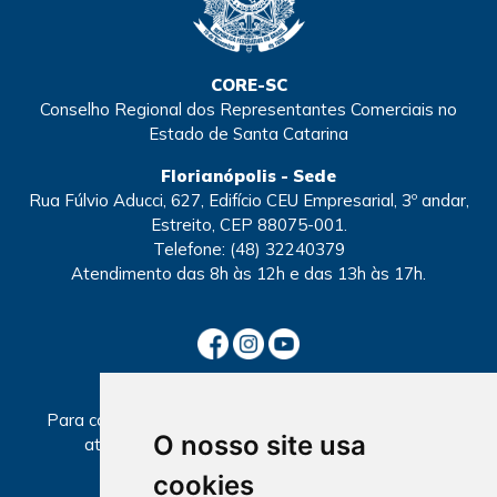
CORE-SC
Conselho Regional dos Representantes Comerciais no
Estado de Santa Catarina
Florianópolis - Sede
Rua Fúlvio Aducci, 627, Edifício CEU Empresarial, 3º andar,
Estreito, CEP 88075-001.
Telefone:
(48) 32240379
Atendimento
das 8h às 12h e das 13h às 17h.
SECCIONAIS
Para consultar informações sobre local e horários de
O nosso site usa
atendimento, selecione a Seccional abaixo.
cookies